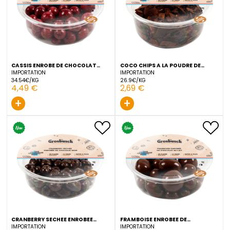
4,69 €
3,29 €
+
+
CASSIS ENROBE DE CHOCOLAT
COCO CHIPS A LA POUDRE 
BLANC GROSBUSCH 130 G
CACAO GROSBUSCH 100 G
IMPORTATION
IMPORTATION
34.54€/KG
26.9€/KG
4,49 €
2,69 €
+
+