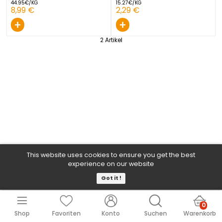
KNOBLAUCH SCHWARZ 1 STÜCK
KNOBLAUCH WEISS NETZ 1
FRANKREICH
SPANIEN
44.95€/KG
15.27€/KG
8,99 €
2,29 €
+
+
2
Artikel
This website uses cookies to ensure you get the b