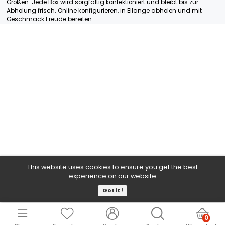
+
7
Artikel
Schenken Sie Genuss mit unseren Gourmet‑Boxen, Obstkörbe
personalisierten Präsenten. Ob Firmenaufmerksamkeit, saiso
Überraschung oder privates Dankeschön – wir kombinieren
hochwertige Produkte zu ansprechenden Arrangements. Wäh
Bio‑Varianten, thematische Zusammenstellungen oder indiv
Größen. Jede Box wird sorgfältig konfektioniert und bleibt bis 
Abholung frisch. Online konfigurieren, in Ellange abholen und
Geschmack Freude bereiten.