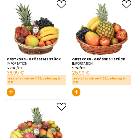
IMPORTATION
IMPORTATION
7.67€/KG
14.5€/KG
45,99 €
57,99 €
Bestellen Sie vor 11:00, Lieferung in
Bestellen Sie vor 11:00, Liefer
D+1
D+1
+
+
OBSTKORB - GRÖSSE M 1 STÜCK
OBSTKORB - GRÖSSE S 1 S
IMPORTATION
IMPORTATION
5.28€/KG
5.2€/KG
36,99 €
25,99 €