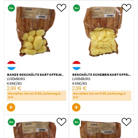
BIO MOEHREN 1 STUCK
BIO SUESSKARTOFFELN 1 K
NIEDERLANDE
SPANIEN
2.49€/KG
3.99€/KG
2,49 €
3,99 €
+
+
GANZE GESCHÄLTE KARTOFFELN
GESCHÄLTE SCHEIBEN KAR