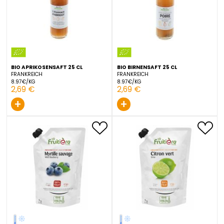
FRANKREICH
LUXEMBURG
8.97€/KG
3.99€/KG
2,69 €
3,99 €
+
+
BIO APRIKOSENSAFT 25 CL
BIO BIRNENSAFT 25 CL
FRANKREICH
FRANKREICH
8.97€/KG
8.97€/KG
2,69 €
2,69 €