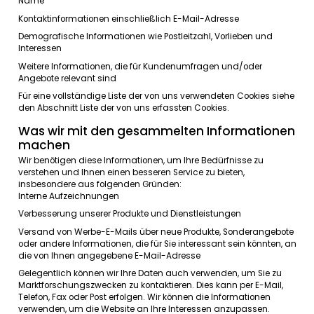
Welche Daten wir erfassen
Wir
können
folgende
Informationen
erfassen
:
Name
Kontaktinformationen
einschließlich
E-Mail
-Adresse
Demografische
Informationen
wie
Postleitzahl
,
Vorlieben
un
Interessen
Weitere
Informationen
, die für
Kundenumfragen
und/
oder
Angebote
relevant
sind
Für
eine
vollständige
Liste der von uns
verwendeten
Cookie
den
Abschnitt
Liste der von uns erfassten Cookies
.
Was wir mit den gesammelten Informat
machen
Wir
benötigen
diese
Informationen
, um
Ihre
Bedürfnisse
zu
verstehen und Ihnen
einen
besseren
Service
zu
bieten
,
insbesondere
aus
folgenden
Gründen
:
Interne
Aufzeichnungen
Verbesserung
unserer
Produkte
und
Dienstleistungen