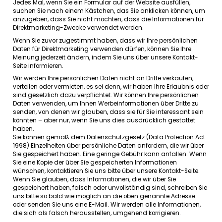
Links zu anderen Websites
Unsere
Website
kann
Links
zu
anderen
Websites
enthalten
,
Sie von Interesse sein
könnten
.
Sobald
Sie
jedoch
diese
Link
verwendet
haben
, um
unsere
Website
zu
verlassen
,
sollten
beachten
,
dass
wir
keine
Kontrolle
über
diese
andere
Websi
haben
. Daher
können
wir
nicht für den Schutz und die
Vertraulichkeit
von
Informationen
verantwortlich
gemacht
werden
, die Sie
beim
Besuch
solcher
Websites
bereitstellen
solche
Websites
unterliegen
nicht
dieser
Datenschutzerklä
Sie
sollten
vorsichtig
sein und die
Datenschutzerklärung
de
betreffenden
Website
lesen
.
Kontrolle über Ihre persönlichen Daten
Sie
können
die
Erhebung
oder
Nutzung
Ihrer
persönlichen
D
auf
folgende
Weise
einschränken
:
Jedes
Mal,
wenn
Sie
ein
Formular
auf
der
Website
ausfülle
suchen
Sie
nach
einem
Kästchen
,
das
Sie
anklicken
könne
anzugeben
,
dass
Sie
nicht
möchten
,
dass
die
Information
Direktmarketing-Zwecke
verwendet
werden
.
Wenn
Sie
zuvor
zugestimmt
haben
,
dass
wir
Ihre
persönlic
Daten
für
Direktmarketing
verwenden
dürfen
,
können
Sie
Ihr