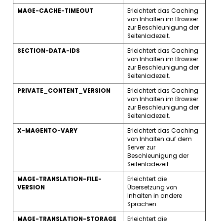
STF
Informationen
zu
Produkten
, die
Sie
pe
Mail
an
Freunde
gesendet
haben
.
STORE
Der Shop-
Ansichtsmodus
ode
Sprache
, die
Sie
ausgewählt
haben
.
USER_ALLOWED_SAVE_COOKIE
Zeigt
an,
ob
ein
Kun
der
Verwendung
vo
Cookies
zugestimm
hat.
MAGE-CACHE-SESSID
Erleichtert
das Cach
von
Inhalten
im
Brow
zur
Beschleunigung
Seitenladezeit
.
MAGE-CACHE-STORAGE
Erleichtert
das Cach
von
Inhalten
im
Brow
zur
Beschleunigung