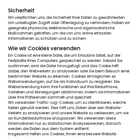
Versand
von
Werbe
-
E-Mails
über
neue
Produkte
,
Sonderan
oder
andere
Informationen
, die
für
Sie
interessant
sein
könn
die von
Ihnen
angegebene
E-Mail
-Adresse
Gelegentlich
können
wir
Ihre
Daten
auch
verwenden
, um
Si
Marktforschungszwecken
zu
kontaktieren
.
Dies
kann
per E-M
Telefon
, Fax
oder
Post
erfolgen
.
Wir
können
die
Informatione
verwenden
, um die
Website
an
Ihre
Interessen
anzupasse
Sicherheit
Wir
verpflichten
uns, die
Sicherheit
Ihrer
Daten
zu
gewährlei
Um
unbefugten
Zugriff
oder
Offenlegung
zu
verhindern
,
ha
geeignete
physische
,
elektronische
und
organisatorische
Maßnahmen
getroffen
, um die von uns online
erfassten
Informationen
zu
schützen
und
zu
sichern
.
Wie wir Cookies verwenden
Ein
Cookie
ist
eine
kleine
Datei
, die um
Erlaubnis
bittet
,
auf
d
Festplatte
Ihres
Computers
gespeichert
zu
werden
.
Sobald
zustimmen
,
wird
die
Datei
hinzugefügt
,
und
das
Cookie
hilf
dabei
, den
Webverkehr
zu
analysieren
oder
Sie
beim
Besu