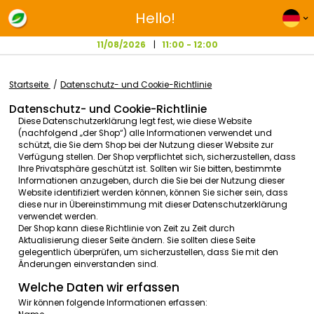
Hello!
11/08/2026
11:00 - 12:00
Startseite
Datenschutz- und Cookie-Richtlinie
Datenschutz- und Cookie-Richtlinie
Diese
Datenschutzerklärung
legt
fest
,
wie
diese
Website
(
nachfolgend
„der Shop“)
alle
Informationen
verwendet
un
schützt
, die
Sie
dem
Shop
bei
der
Nutzung
dieser
Website
z
Verfügung
stellen
.
Der Shop
verpflichtet
sich
,
sicherzustelle
Ihre
Privatsphäre
geschützt
ist
.
Sollten
wir
Sie bitten,
bestim
Informationen
anzugeben
,
durch
die Sie
bei
der
Nutzung
d
Website
identifiziert
werden
können
,
können
Sie
sicher
sein,
diese
nur
in
Übereinstimmung
mit
dieser
Datenschutzerkl
verwendet
werden
.
Der Shop
kann
diese
Richtlinie
von Zeit
zu
Zeit
durch
Aktualisierung
dieser
Seite
ändern
. Sie
sollten
diese
Seite
gelegentlich
überprüfen
, um
sicherzustellen
,
dass
Sie
mit
d
Änderungen
einverstanden
sind
.