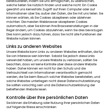
bestimmten
Website
zu
erkennen
.
Cookies
ermöglichen
es
Webanwendungen
, auf Sie
als
Individuum
zu
reagieren
. D
Webanwendung
kann
ihre
Funktionen
auf
Ihre
Bedürfnisse
Vorlieben
und
Abneigungen
abstimmen
,
indem
sie
Inform
über
Ihre
Präferenzen
sammelt
und
speichert
.
Wir
verwenden
Traffic-Log-Cookies, um
zu
identifizieren
,
we
Seiten
genutzt
werden
. Dies
hilft
uns
,
Daten
über
den Websi
Verkehr
zu
analysieren
und
unsere
Website
zu
verbessern
,
an
Kundenbedürfnisse
anzupassen
. Wir
verwenden
diese
Informationen
nur
zu
statistischen
Analysezwecken
,
dana
werden
die
Daten
aus
dem System
entfernt
.
Insgesamt
helfen
uns
Cookies, Ihnen
eine
bessere
Website
bereitzustellen
,
indem
sie
uns
ermöglichen
,
zu
überwache
welche
Seiten Sie
nützlich
finden
und
welche
nicht.
Ein
Cook
gewährt
uns
keinesfalls
Zugriff
auf
Ihren
Computer
oder
au
Informationen
über
Sie
,
außer
den
Daten
, die
Sie
mit uns
tei
können
wählen
,
ob
Sie Cookies
akzeptieren
oder
ablehnen
möchten
. Die
meisten
Webbrowser
akzeptieren
Cookies
automatisch
,
aber
Sie
können
Ihre
Browsereinstellungen
in
Regel
ändern
, um Cookies
abzulehnen
,
wenn
Sie dies
bevo
Dies
kann
jedoch
dazu
führen
,
dass
Sie nicht alle
Funktion
Website
nutzen
können
.