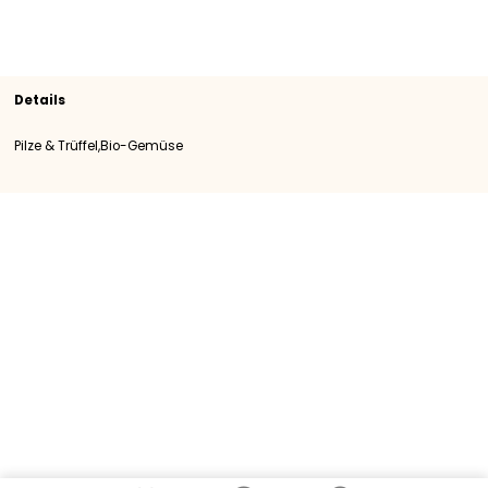
Sortiment
Pilze & Trüffel
Bio-Gemüse
SKU
100603
Herkunft
Niederlande
Kategorie
Kategorie I
Details
Pilze & Trüffel,Bio-Gemüse