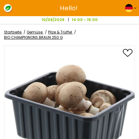
Hello!
10/08/2026
14:00 - 15:00
Startseite
Gemüse
Pilze & Trüffel
BIO CHAMPIGNONS BRAUN 250 G
Zum
Ende
der
Bildgalerie
springen