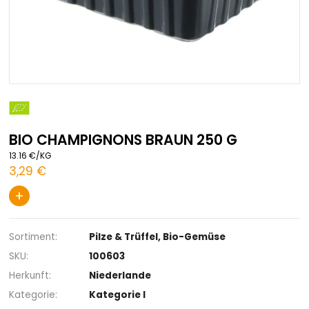
Zum
Anfang
der
BIO CHAMPIGNONS BRAUN 250 G
Bildgalerie
springen
13.16 €/KG
3,29 €
+