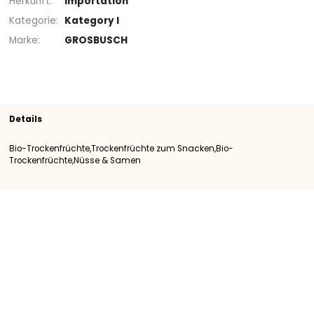
+
Sortiment
Trockenfrüchte zum Snacken
Bio-
Trockenfrüchte
Bio-Trockenfrüchte
SKU
400015
Herkunft
Importation
Kategorie
Kategory I
Marke
GROSBUSCH
Details
Bio-Trockenfrüchte,Trockenfrüchte zum Snacken,Bio-
Trockenfrüchte,Nüsse & Samen