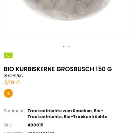
Zum
Anfang
der
BIO KURBISKERNE GROSBUSCH 150 G
Bildgalerie
springen
21.93 €/KG
3,29 €