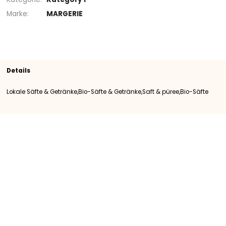
Sortiment
Saft & püree
Bio-Säfte
Bio-Säfte &
Getränke
SKU
100751
Herkunft
Frankreich
Kategorie
Kategory I
Marke
MARGERIE
Details
Lokale Säfte & Getränke,Bio-Säfte & Getränke,Saft & püree,Bio