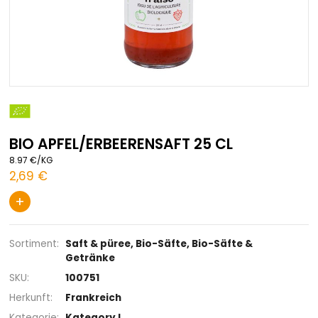
Zum
Anfang
der
BIO APFEL/ERBEERENSAFT 25 CL
Bildgalerie
springen
8.97 €/KG
2,69 €
+