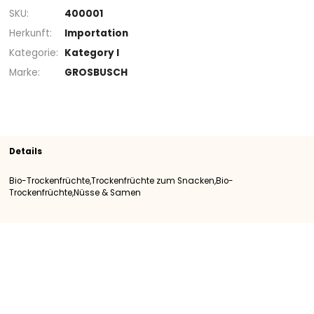
3,99 €
+
Sortiment
Trockenfrüchte zum Snacken
Bio-
Trockenfrüchte
Bio-Trockenfrüchte
SKU
400001
Herkunft
Importation
Kategorie
Kategory I
Marke
GROSBUSCH
Details