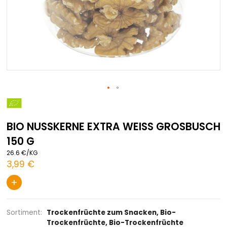
Zum
Anfang
der
BIO NUSSKERNE EXTRA WEISS GROS
Bildgalerie
springen
150 G
26.6 €/KG