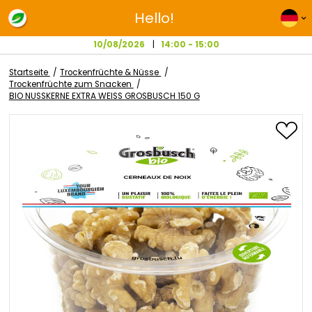
Hello!
10/08/2026
14:00 - 15:00
Startseite
Trockenfrüchte & Nüsse
Trockenfrüchte zum Snacken
BIO NUSSKERNE EXTRA WEISS GROSBUSCH 150 G
Zum
Ende
der
Bildgalerie
springen