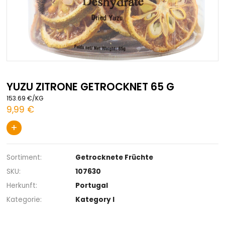
Zum
Anfang
YUZU ZITRONE GETROCKNET 65 G
der
153.69 €/KG
Bildgalerie
9,99 €
springen
+