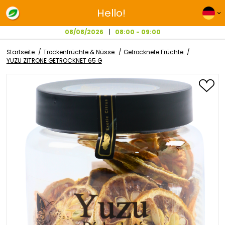
Hello!
08/08/2026
08:00 - 09:00
Startseite
Trockenfrüchte & Nüsse
Getrocknete Früchte
YUZU ZITRONE GETROCKNET 65 G
Zum
Ende
der
Bildgalerie
springen