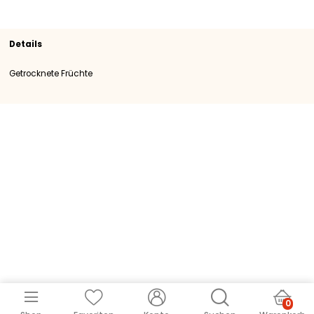
Sortiment
Getrocknete Früchte
SKU
107630
Herkunft
Portugal
Kategorie
Kategory I
Details
Getrocknete Früchte