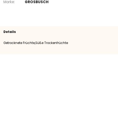
Sortiment
Süße Trockenfrüchte
Getrocknete Frü
SKU
400059
Herkunft
Importation
Kategorie
Kategory I
Marke
GROSBUSCH
Details
Getrocknete Früchte,Süße Trockenfrüchte