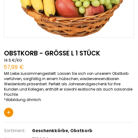
Zum
Anfang
OBSTKORB - GRÖSSE L 1 STÜCK
der
14.5 €/KG
Bildgalerie
57,99 €
springen
Mit Liebe zusammengestellt: Lassen Sie sich von unserem Ob
verführen, sorgfältig in einem hübschen, wiederverwendbare
Weidenkorb präsentiert. Perfekt als Jahresendgeschenk für Ih
Kunden und Kollegen, enthält er sowohl exotische als auch s
Früchte.