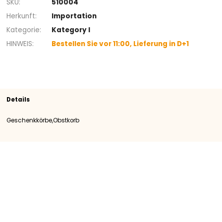
*Abbildung ähnlich.
+
Sortiment
Geschenkkörbe
Obstkorb
SKU
510004
Herkunft
Importation
Kategorie
Kategory I
HINWEIS
Bestellen Sie vor 11:00, Lieferung in D+1
Details
Geschenkkörbe,Obstkorb