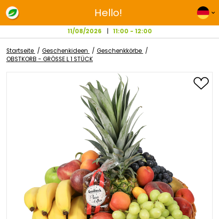
Hello!
11/08/2026
11:00 - 12:00
Startseite
Geschenkideen
Geschenkkörbe
OBSTKORB - GRÖSSE L 1 STÜCK
Zum
Ende
der
Bildgalerie
springen