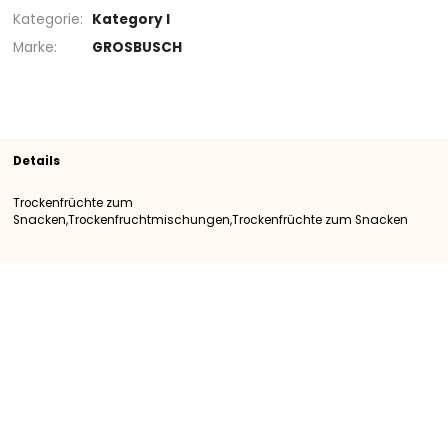
Sortiment
Trockenfrüchte zum Snacken
Trockenfrüchte zum Snacken
Trockenfruchtmischungen
SKU
400051
Herkunft
Importation
Kategorie
Kategory I
Marke
GROSBUSCH
Details
Trockenfrüchte zum
Snacken,Trockenfruchtmischungen,Trockenfrüchte zum Sna