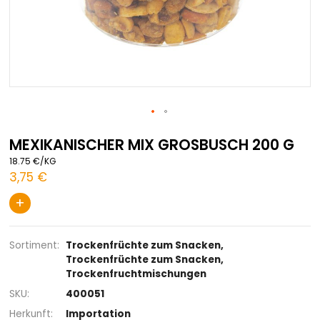
Zum
Anfang
MEXIKANISCHER MIX GROSBUSCH 20
der
18.75 €/KG
Bildgalerie
3,75 €
springen
+