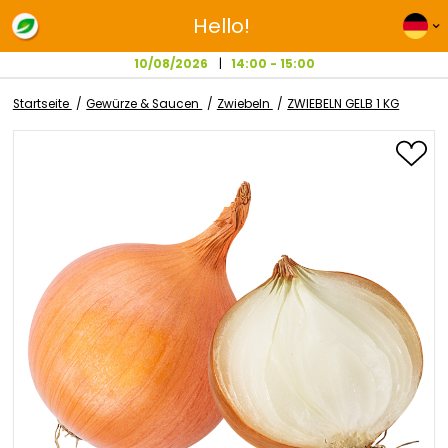
Hello!
10/08/2026
14:00 - 15:00
Startseite
Gewürze & Saucen
Zwiebeln
ZWIEBELN GELB 1
Zum
Ende
der
Bildgalerie
springen