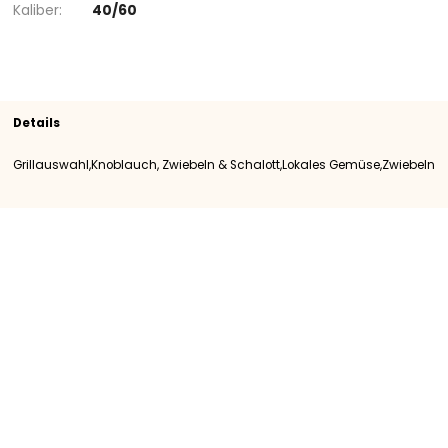
Sortiment
Zwiebeln
Knoblauch, Zwiebeln & Schal
Lokales Gemüse
SKU
105853
Herkunft
Luxemburg
Kategorie
Kategory I
Kaliber
40/60
Details
Grillauswahl,Knoblauch, Zwiebeln & Schalott,Lokales Gemüse