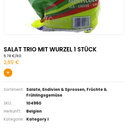
Zum
Anfang
SALAT TRIO MIT WURZEL 1 STÜCK
der
5.78 €/KG
Bildgalerie
2,89 €
springen
+