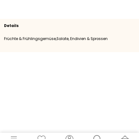
Sortiment
Salate, Endivien & Sprossen
Früchte &
Frühlingsgemüse
SKU
104960
Herkunft
Belgien
Kategorie
Kategory I
Details
Früchte & Frühlingsgemüse,Salate, Endivien & Sprossen