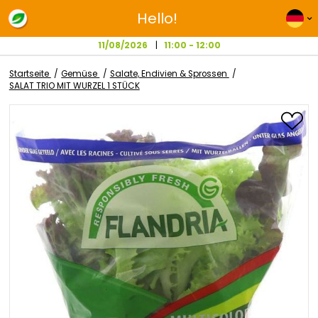
Hello!
11/08/2026
11:00 - 12:00
Startseite
Gemüse
Salate, Endivien & Sprossen
SALAT TRIO MIT WURZEL 1 STÜCK
Zum
Ende
der
Bildgalerie
springen