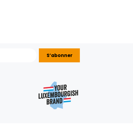
+
S’abonner
AIDE ?