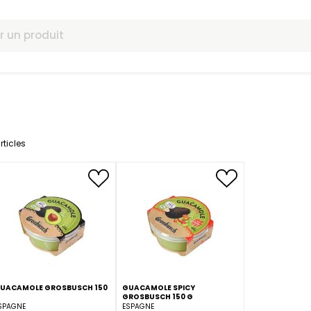
omotions
2
articles