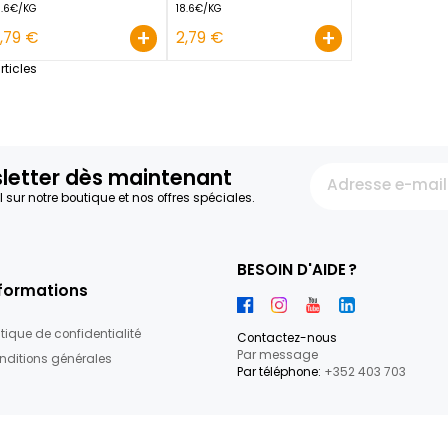
GUACAMOLE GROSBUSCH 150
GUACAMOLE SPICY
G
GROSBUSCH 150 G
ESPAGNE
ESPAGNE
18.6€/KG
18.6€/KG
+
2,79 €
2,79 €
2
articles
re newsletter dès maintenant
par e-mail sur notre boutique et nos offres spéciales.
BESOIN D'
Informations