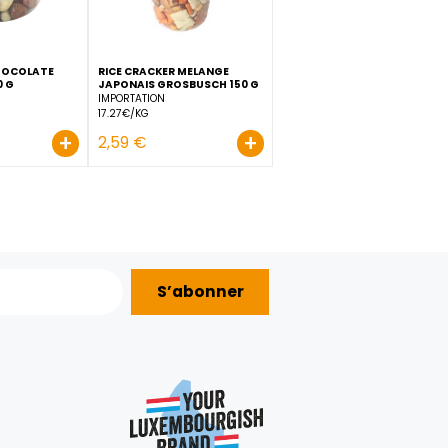
+
+
3,19 €
1,75 €
MIX DE FRUIT CHOCOLATE
RICE CRACKER MELANGE
200 G
GROSBUSCH 130 G
JAPONAIS GROSBUSCH 150
IMPORTATION
IMPORTATION
23€/KG
17.27€/KG
+
+
2,99 €
2,59 €