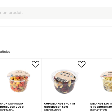
omotions
12
articles