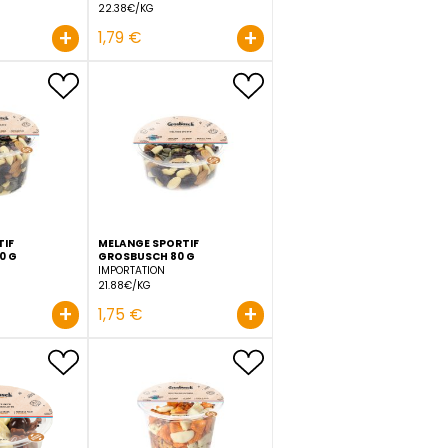
MELANGE EXOTIQUE
MELANGE EXOTIQUE
GROSBUSCH 200 G
GROSBUSCH 80 G
IMPORTATION
IMPORTATION
13.95€/KG
22.38€/KG
+
+
2,79 €
1,79 €
S,
MELANGE SPORTIF
MELANGE SPORTIF
00 G
GROSBUSCH 200 G
GROSBUSCH 80 G
IMPORTATION
IMPORTATION
15.95€/KG
21.88€/KG