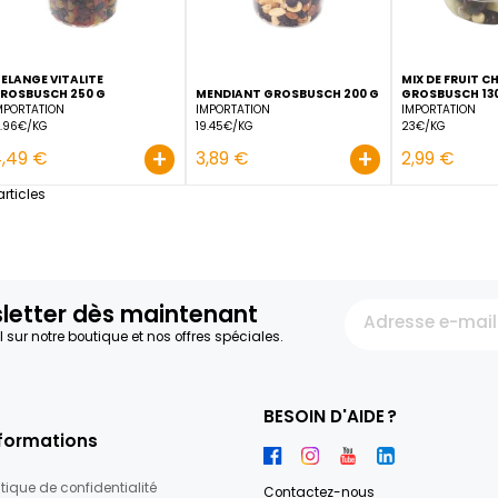
+
3,75 €
3,29 €
MELANGE VITALITE
GROSBUSCH 250 G
MENDIANT GROSBUSCH 
IMPORTATION
IMPORTATION
17.96€/KG
19.45€/KG
+
4,49 €
3,89 €
12
articles