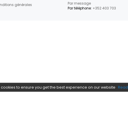
re newsletter dès maintenant
par e-mail sur notre boutique et nos offres spéciales.
BESOIN D'
Informations
Politique de confidentialité
Contactez-
Par messag
Conditions générales
Par téléphon