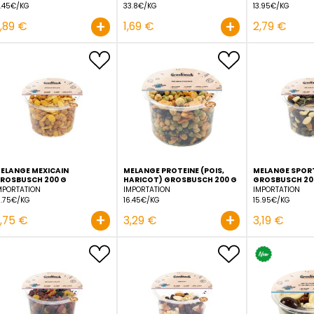
ARACHIDE FIRE MIX
CUP MELANGE SPORTIF
GROSBUSCH 200 G
GROSBUSCH 50 G
IMPORTATION
IMPORTATION
14.45€/KG
33.8€/KG
+
2,89 €
1,69 €
MELANGE MEXICAIN
MELANGE PROTEINE (POI
GROSBUSCH 200 G
HARICOT) GROSBUSCH 2
IMPORTATION
IMPORTATION
18.75€/KG
16.45€/KG