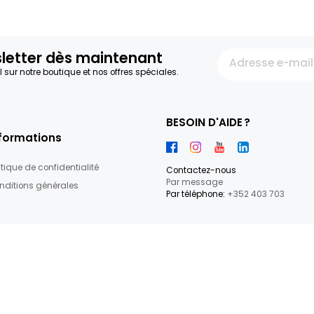
TOMATE SECHEE ANTIPASTI
140 G
IMPORTATION
23.5€/KG
+
3,29 €
5
articles
re newsletter dès maintenant
par e-mail sur notre boutique et nos offres spéciales.
BESOIN D'
Informations
Politique de confidentialité
Contactez-