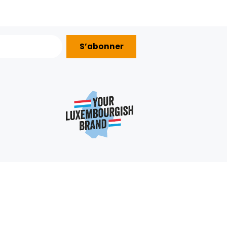
S’abonner
AIDE ?
nous