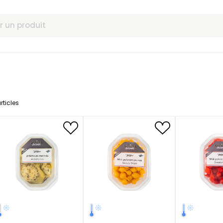
omotions
5
articles