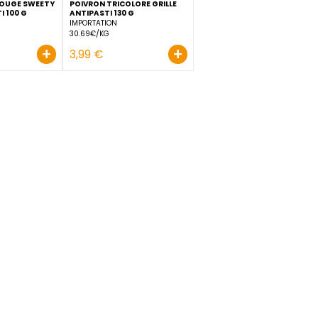
EETY
MINI POIVRON ROUGE SWEETY
POIVRON TRICOLORE GRILL
DROP ANTIPASTI 100 G
ANTIPASTI 130 G
IMPORTATION
IMPORTATION
39.9€/KG
30.69€/KG
+
+
3,99 €
3,99 €