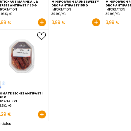
ARTICHAUT MARINE AIL &
MINI POIVRON JAUNE SW
HERBES ANTIPASTI 150 G
DROP ANTIPASTI 100 G
IMPORTATION
IMPORTATION
19.93€/KG
39.9€/KG
+
2,99 €
3,99 €