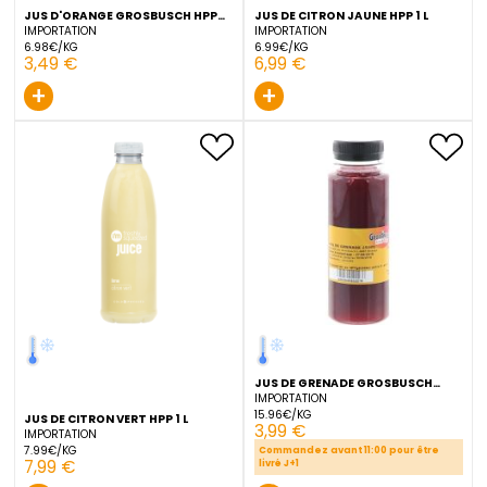
JUS D'ORANGE GROSBUSCH HPP
JUS DE CITRON JAUNE HPP 
50 CL
IMPORTATION
IMPORTATION
6.98€/KG
6.99€/KG
3,49 €
6,99 €
+
+