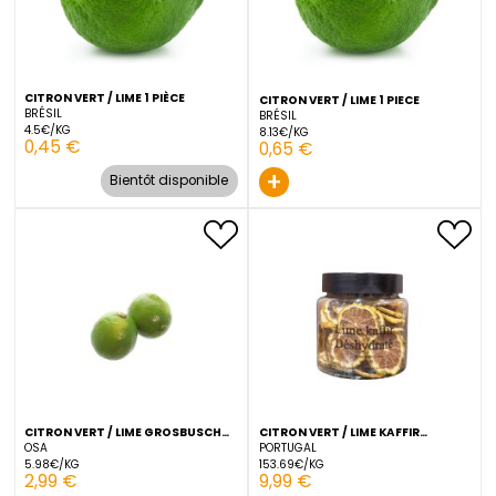
PORTUGAL
ARGENTINE
153.69€/KG
3.27€/KG
9,99 €
0,49 €
+
+
CITRON VERT / LIME 1 PIÈCE
CITRON VERT / LIME 1 PIECE
BRÉSIL
BRÉSIL
4.5€/KG
8.13€/KG
0,45 €
0,65 €
+
Bientôt disponible