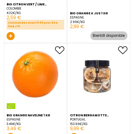
BIO CITRON VERT / LIME
GROSBUSCH PREPACK 4 PIECE
COLOMBIE
4.32€/KG
BIO ORANGE A JUS 1 KG
2,59 €
ESPAGNE
2.99€/KG
Commandez avant 11:00 pour être
2,99 €
livré J+0
+
Bientôt dis