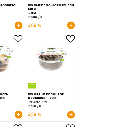
CH
BIO ARACHIDE GROSBUSCH
BIO BAIE DE GOJI GROSBU
JUMBO 300 G
130 G
ÉGYPTE
CHINE
13.3€/KG
28.38€/KG
+
+
3,99 €
3,69 €