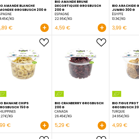
BIO AMANDE BRUNE
BIO AMANDE BLANCHE
DECORTIQUEE GROSBUS
EMONDEE GROSBUSCH 200 G
200 G
ESPAGNE
ESPAGNE
24.45€/KG
22.95€/KG
+
4,89 €
4,59 €