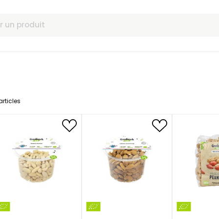
omotions
s bio
19
articles