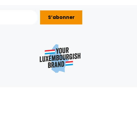
27.45€/KG
32.45€/KG
+
+
5,49 €
6,49 €
1
2
SUIVAN
S’abonner
AIDE ?