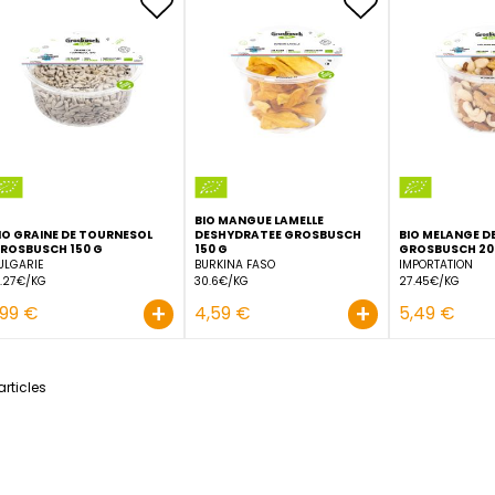
BIO BANANE CHIPS
BIO CRANBERRY GROSBU
GROSBUSCH 150 G
200 G
PHILIPPINES
CANADA
13.27€/KG
26.45€/KG
+
1,99 €
5,29 €
BIO MANGUE LAMELLE
BIO GRAINE DE TOURNESOL
DESHYDRATEE GROSBUS
GROSBUSCH 150 G
150 G
BULGARIE
BURKINA FASO