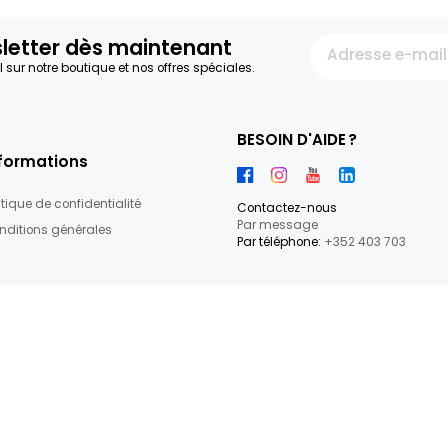
13.27€/KG
30.6€/KG
+
1,99 €
4,59 €
19
articles
re newsletter dès maintenant
par e-mail sur notre boutique et nos offres spéciales.
BESOIN D'
Informations