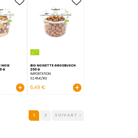
SCH
BIO FIGUE PROTOBEN
BIO GRAINE DE COURGE
GROSBUSCH 200 G
GROSBUSCH 150 G
TURQUIE
IMPORTATION
24.95€/KG
21.93€/KG
+
+
4,99 €
3,29 €
CH
BIO MELANGE DE NOIX
BIO NOISETTE GROSBUSCH
GROSBUSCH 200 G
200 G
IMPORTATION
IMPORTATION