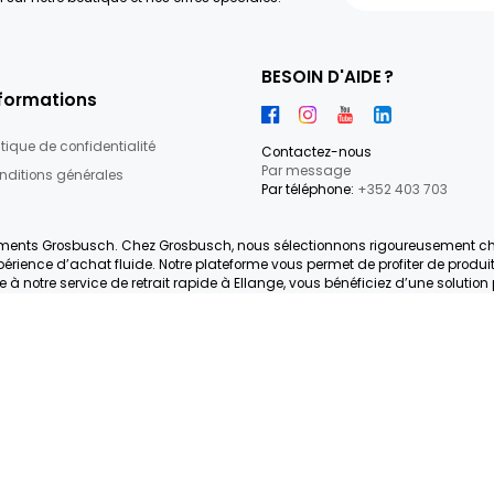
59
articles
re newsletter dès maintenant
par e-mail sur notre boutique et nos offres spéciales.
BESOIN D'
Informations
Politique de confidentialité
Contactez-
Par messag
Conditions générales
Par téléphon