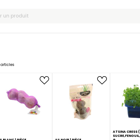
omotions
59
articles