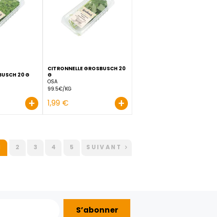
OSA
PÉROU
79.5€/KG
19.95€/KG
+
+
1,59 €
3,99 €
USCH
CITRONNELLE GROSBUSCH 
CERFEUIL GROSBUSCH 20 G
G
OSA
OSA
79.5€/KG
99.5€/KG
+
+
1,59 €
1,99 €