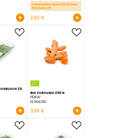
BASILIC 1 PIECE
ATSINA CRESS (GOUT ANIS
BELGIQUE
SUCRE,FENOUIL,REGLISSE) 50
14.95€/KG
G
PAYS-BAS
Commandez avant 00:00 pou
être livré J+0
33.8€/KG
+
+
1,69 €
2,99 €
BASILIC THAI GROSBUSCH 20
 G
G
BIO CURCUMA 200 G