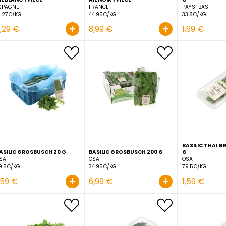
AIL BLANC 1 PIÈCE
AIL NOIR 1 PIÈCE
ESPAGNE
FRANCE
15.27€/KG
44.95€/KG
+
2,29 €
8,99 €
BASILIC GROSBUSCH 20 G
BASILIC GROSBUSCH 200