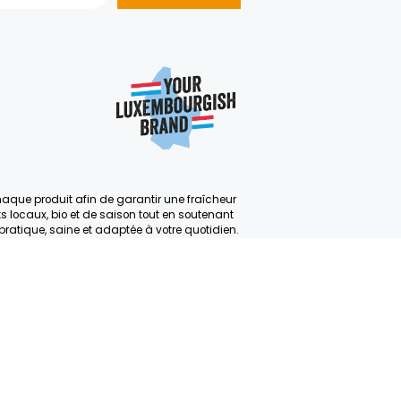
1
2
3
4
5
SUIVAN
S’abonner
AIDE ?
nous
e
e:
+352 403 703