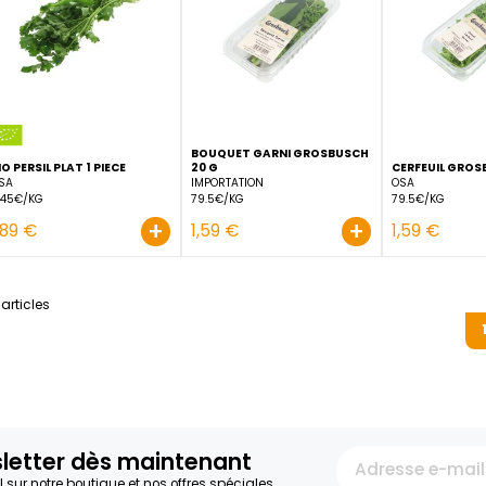
OSA
OSA
79.5€/KG
34.95€/KG
+
1,59 €
6,99 €
BOUQUET GARNI GROSB
BIO PERSIL PLAT 1 PIECE
20 G
OSA
IMPORTATION
9.45€/KG
79.5€/KG
+
1,89 €
1,59 €