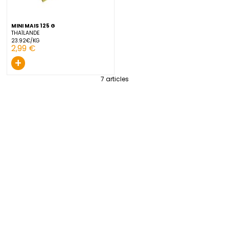
+
+
MINI MAIS 125 G
THAÏLANDE
23.92€/KG
2,99 €
+
7
articles