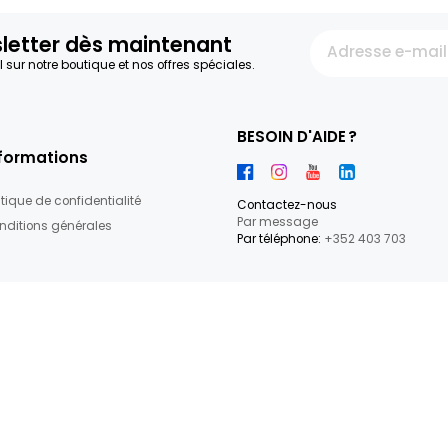
14.83€/KG
14.87€/KG
+
5,19 €
6,69 €
7
articles
re newsletter dès maintenant
par e-mail sur notre boutique et nos offres spéciales.
BESOIN D'
Informations
Politique de confidentialité
Contactez-
Par messag
Conditions générales
Par téléphon