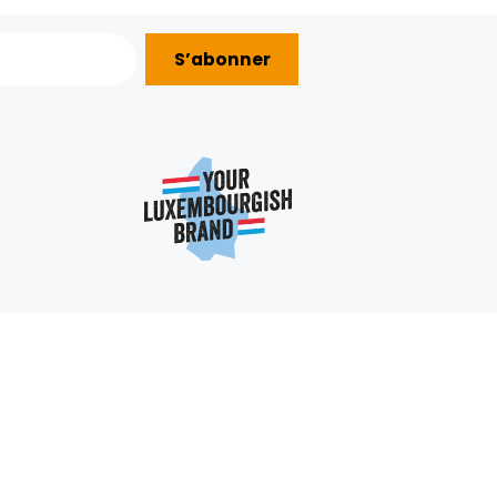
14.98€/KG
+
+
8,99 €
S’abonner
AIDE ?
nous
e
e:
+352 403 703