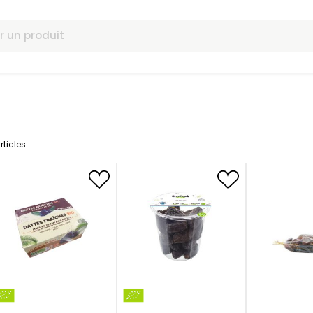
omotions
7
articles