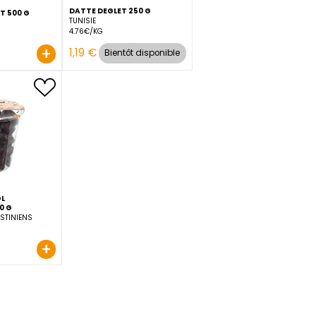
DATTE DEGLET 250 G
DATTE BOUQUET 500 G
TUNISIE
TUNISIE
4.76€/KG
7.38€/KG
+
+
1,19 €
3,69 €
Bientôt disponib
DATTE MEDJOOL
GROSBUSCH 600 G
TERRITOIRES PALESTINIENS