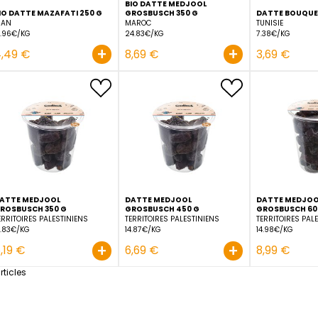
BIO DATTE MEDJOOL
BIO DATTE MAZAFATI 250 G
GROSBUSCH 350 G
IRAN
MAROC
17.96€/KG
24.83€/KG
+
4,49 €
8,69 €
DATTE MEDJOOL
DATTE MEDJOOL
GROSBUSCH 350 G
GROSBUSCH 450 G
TERRITOIRES PALESTINIENS
TERRITOIRES PALESTINIENS