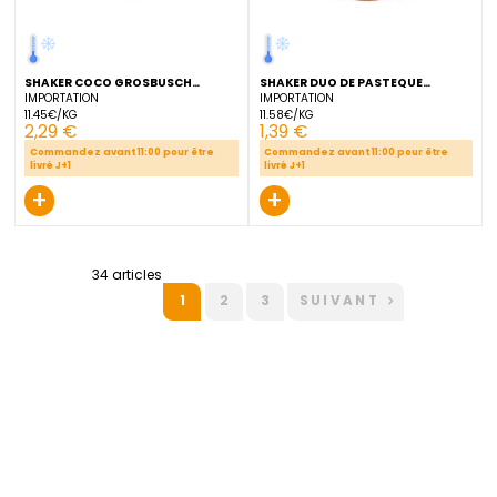
SHAKER BERRIES MIX GROSBUSCH
SHAKER COCO GROSBUSC
FRESHCUT 120 G
FRESHCUT 120 G
IMPORTATION
IMPORTATION
30.75€/KG
14.08€/KG
3,69 €
1,69 €
Commandez avant 00:00 pour être
Commandez avant 11:00 pour
livré J+0
livré J+1
+
+