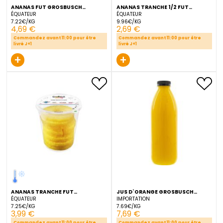
ANANAS FUT GROSBUSCH
ANANAS TRANCHE 1/2 FUT
FRESHCUT 650 G
GROSBUSCH FRESHCUT 27
ÉQUATEUR
ÉQUATEUR
7.22€/KG
9.96€/KG
4,69 €
2,69 €
Commandez avant 11:00 pour être
Commandez avant 11:00 pour
livré J+1
livré J+1
+
+