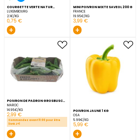
+
+
COURGETTE VERTE NATUR
MINI POIVRON MIXTE SAVEO
GENEISSEN 1 PIECE
LUXEMBOURG
FRANCE
2.1€/KG
19.95€/KG
0,75 €
3,99 €
+
+