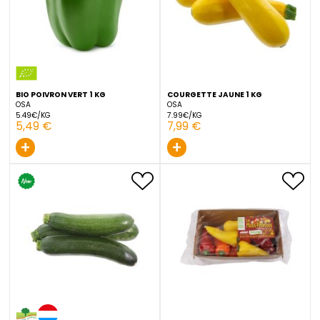
ESPAGNE
OSA
5.49€/KG
5.49€/KG
5,49 €
5,49 €
+
+
BIO POIVRON VERT 1 KG
COURGETTE JAUNE 1 KG
OSA
OSA
5.49€/KG
7.99€/KG
5,49 €
7,99 €