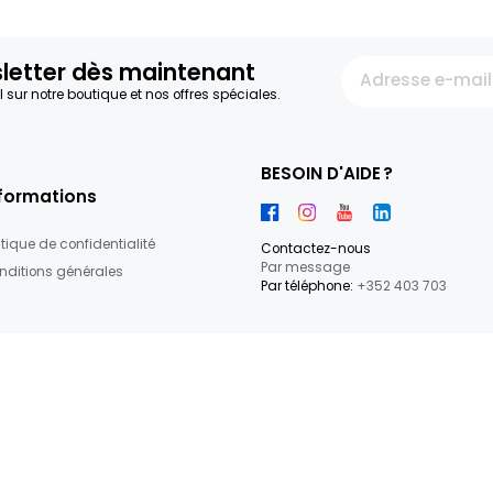
ESPAGNE
OSA
5.62€/KG
27.92€/KG
+
3,99 €
3,49 €
24
articles
re newsletter dès maintenant
par e-mail sur notre boutique et nos offres spéciales.
BESOIN D'
Informations