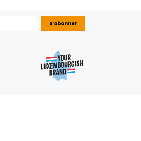
2.99€/KG
ESPAGNE
2,99 €
6.49€/KG
+
+
6,49 €
Bientôt disponib
1
2
SUIVAN
S’abonner
AIDE ?