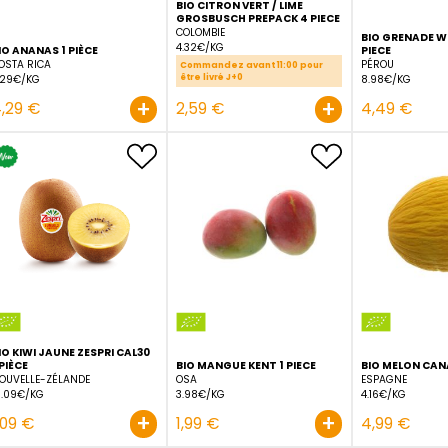
BIO CITRON VERT / LIME
GROSBUSCH PREPACK 4 
COLOMBIE
4.32€/KG
BIO ANANAS 1 PIÈCE
COSTA RICA
Commandez avant 11:00 po
être livré J+0
4.29€/KG
+
4,29 €
2,59 €