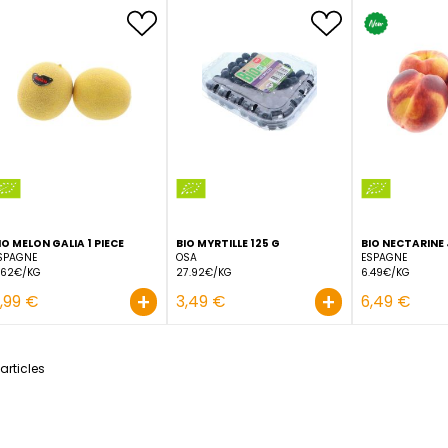
BIO KIWI JAUNE ZESPRI CAL30
1 PIÈCE
BIO MANGUE KENT 1 PIEC
NOUVELLE-ZÉLANDE
OSA
10.09€/KG
3.98€/KG
+
1,09 €
1,99 €
BIO MELON GALIA 1 PIECE
BIO MYRTILLE 125 G