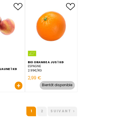
BIO MELON CHARENTAIS 1
E
BIO MELON CANARY 1 PIECE
PIECE
ESPAGNE
FRANCE
4.16€/KG
6.24€/KG
+
+
4,99 €
3,49 €
4,99 €
BIO ORANGE A JUS 1 KG
ESPAGNE
BIO NECTARINE JAUNE 1 KG