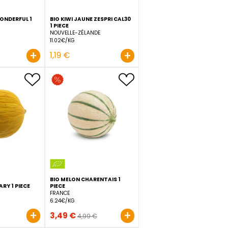
PIECE
BIO GRENADE WONDERFUL 1
BIO KIWI JAUNE ZESPRI CAL
PIECE
1 PIECE
PÉROU
NOUVELLE-ZÉLANDE
ur
8.98€/KG
11.02€/KG
+
+
4,49 €
1,19 €