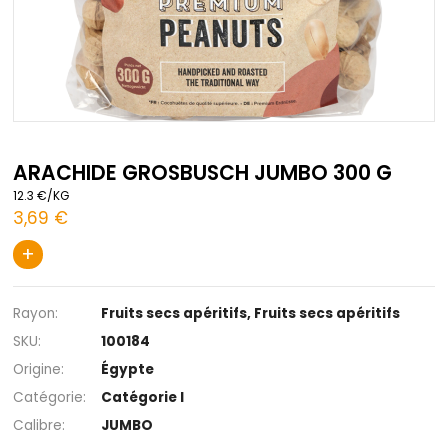
Passer
au
ARACHIDE GROSBUSCH JUMBO 300 
début
12.3 €/KG
de
3,69 €
la
Galerie
+
d’images