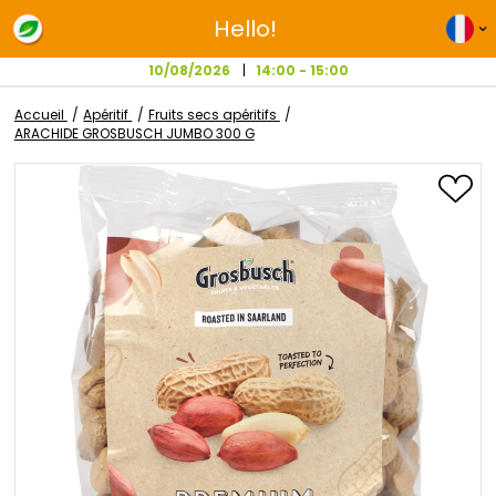
Hello!
10/08/2026
14:00 - 15:00
Accueil
Apéritif
Fruits secs apéritifs
ARACHIDE GROSBUSCH JUMBO 300 G
Passer
à
la
fin
de
la
galerie
d’images