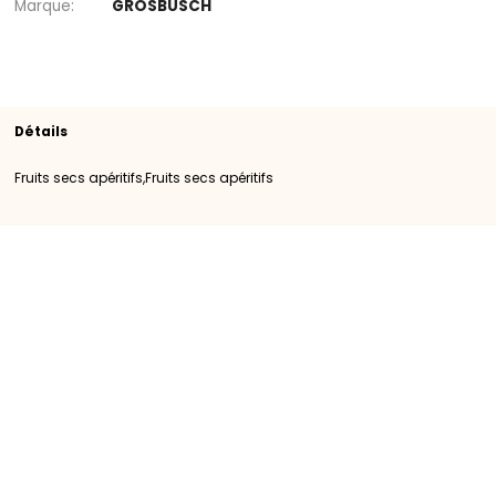
Rayon
Fruits secs apéritifs
Fruits secs apérit
SKU
100184
Origine
Égypte
Catégorie
Catégorie I
Calibre
JUMBO
Marque
GROSBUSCH
Détails
Fruits secs apéritifs,Fruits secs apéritifs