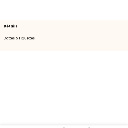
Rayon
Dattes & Figuettes
SKU
100687
Origine
Iran
Catégorie
Catégorie I
Détails
Dattes & Figuettes