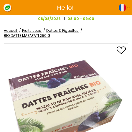
Hello!
08/08/2026
08:00 - 09:00
Accueil
Fruits secs
Dattes & Figuettes
BIO DATTE MAZAFATI 250 G
Passer
à
la
fin
de
la
galerie
d’images