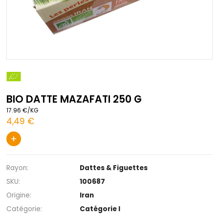
Passer
au
début
BIO DATTE MAZAFATI 250 G
de
la
17.96 €/KG
Galerie
4,49 €
d’images
+