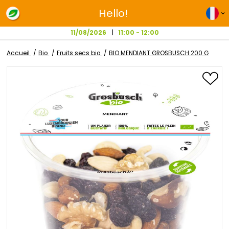
Hello!
11/08/2026
11:00 - 12:00
Accueil
Bio
Fruits secs bio
BIO MENDIANT GROSBUSCH 2
Passer
à
la
fin
de
la
galerie
d’images