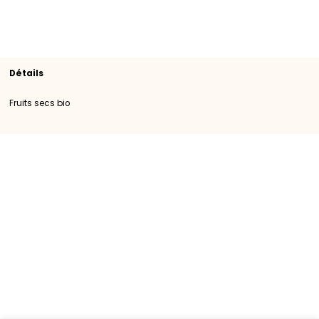
Rayon
Fruits secs bio
SKU
400005
Origine
Importation
Catégorie
Catégorie I
Marque
GROSBUSCH
Détails
Fruits secs bio