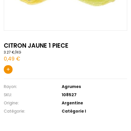
Passer
au
CITRON JAUNE 1 PIECE
début
3.27 €/KG
de
0,49 €
la
Galerie
+
d’images
Rayon
Agrumes