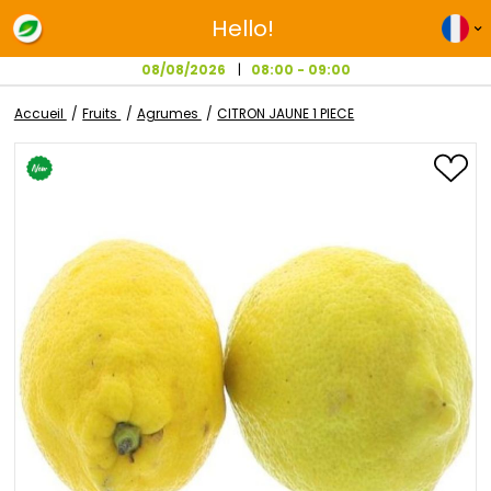
Hello!
08/08/2026
08:00 - 09:00
Accueil
Fruits
Agrumes
CITRON JAUNE 1 PIECE
Passer
à
la
fin
de
la
galerie
d’images