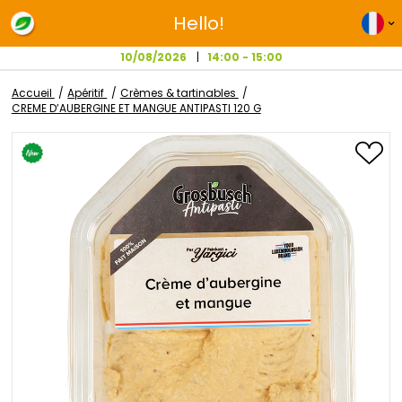
Hello!
10/08/2026
14:00 - 15:00
Accueil
Apéritif
Crèmes & tartinables
CREME D’AUBERGINE ET MANGUE ANTIPASTI 120 G
Passer
à
la
fin
de
la
galerie
d’images