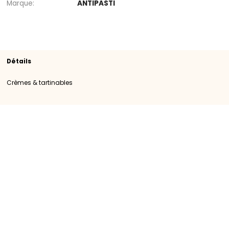
Rayon
Crèmes & tartinables
SKU
109738
Origine
Importation
Catégorie
Catégorie I
Marque
ANTIPASTI
Détails
Crèmes & tartinables