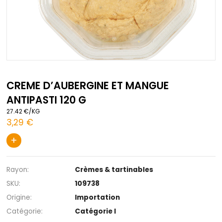
Passer
au
CREME D’AUBERGINE ET MANGUE
début
ANTIPASTI 120 G
de
la
27.42 €/KG
Galerie
3,29 €
d’images
+