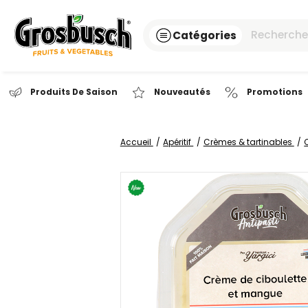
Catégories
Produits De Saison
Nouveautés
Pr
Accueil
Apéritif
Crèmes & tar
Passer
à
la
fin
de
la
galerie
d’images