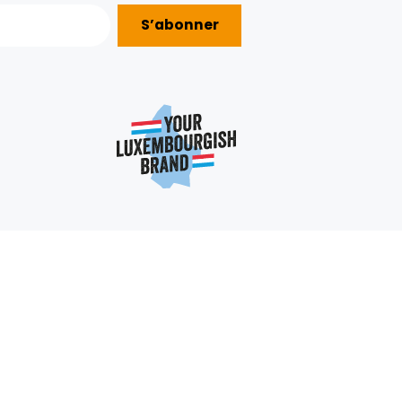
S’abonner
AIDE ?
nous
e
e:
+352 403 703