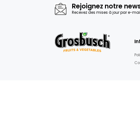
d’images
Crèmes & tartinables
Rejoignez not
Recevez des mises à jour 