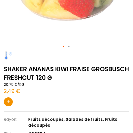
Passer
au
début
SHAKER ANANAS KIWI FRAISE GROS
de
la
FRESHCUT 120 G
Galerie
d’images
20.75 €/KG
2,49 €