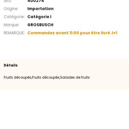
+
Rayon
Fruits découpés
Salades de fruits
Frui
découpés
SKU
400274
Origine
Importation
Catégorie
Catégorie I
Marque
GROSBUSCH
REMARQUE
Commandez avant 11:00 pour être livré
Détails