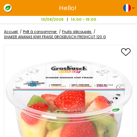
Hello!
10/08/2026
14:00 - 15:00
Accueil
Prêt à consommer
Fruits découpés
SHAKER ANANAS KIWI FRAISE GROSBUSCH FRESHCUT 120 G
Passer
à
la
fin
de
la
galerie
d’images