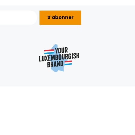
S’abonner
AIDE ?
nous
e
e:
+352 403 703