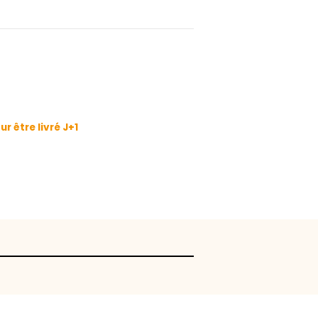
oquer directement ou à préparer en cuisine, c’est à vous de ch
et 8 KG de produits.
Panier de Fruits
ion
 I
z avant 11:00 pour être livré J+1