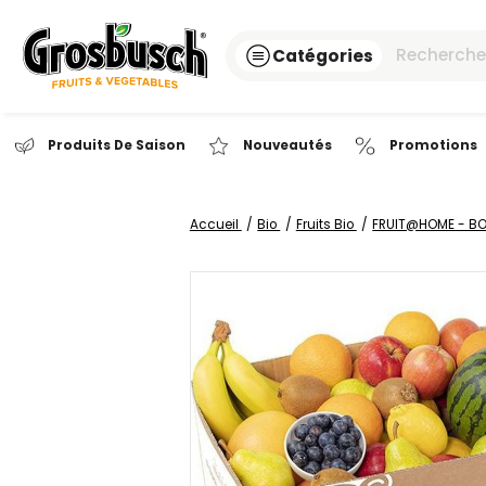
Catégories
Produits De Saison
Nouveautés
Pr
Accueil
Bio
Fruits Bio
FRUIT@
Passer
à
la
fin
de
la
galerie
d’images