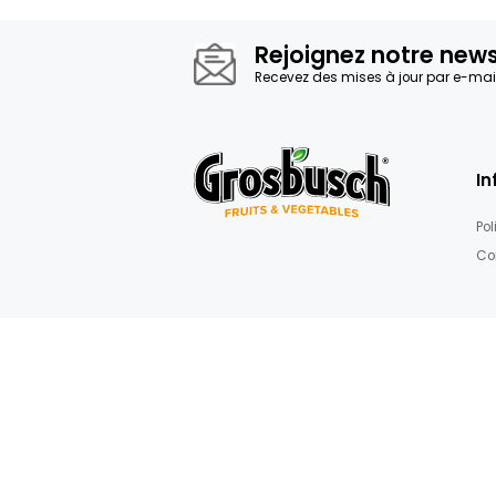
d’images
Détails
Panier de Fruits,Fruits Bio
Rejoignez not
Recevez des mises à jour 