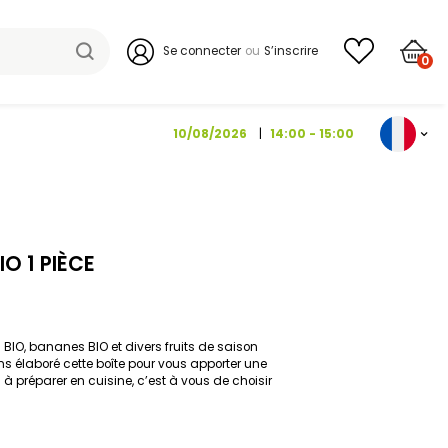
Se connecter
10/08/202
DE FRUITS BIO 1 PIÈCE
 pommes BIO, poires BIO, bananes BIO et divers fruits de sais
on la saison). Nous avons élaboré cette boîte pour vous apporter