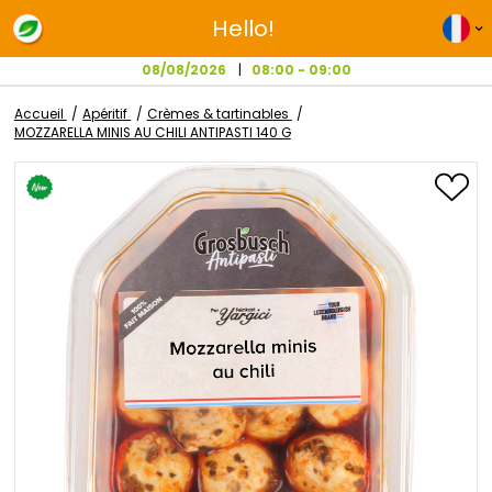
Hello!
08/08/2026
08:00 - 09:00
Accueil
Apéritif
Crèmes & tartinables
MOZZARELLA MINIS AU CHILI ANTIPASTI 140 G
Passer
à
la
fin
de
la
galerie
d’images