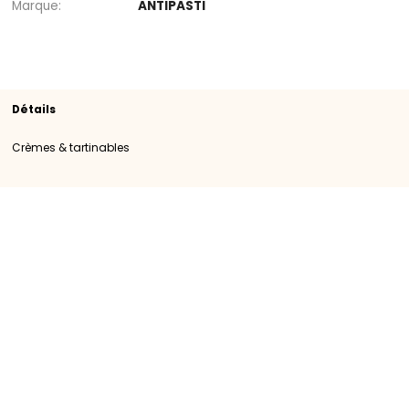
Rayon
Crèmes & tartinables
SKU
109739
Origine
Importation
Catégorie
Catégorie I
Marque
ANTIPASTI
Détails
Crèmes & tartinables