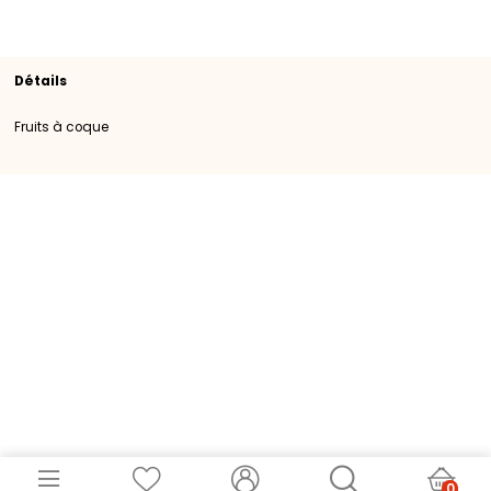
SKU
103334
Origine
France
Catégorie
Catégorie I
Calibre
28+
Détails
Fruits à coque