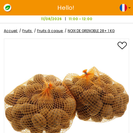
Hello!
11/08/2026
11:00 - 12:00
Accueil
Fruits
Fruits à coque
NOIX DE GRENOBLE 28+ 1 K
Passer
à
la
fin
de
la
galerie
d’images