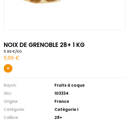
Passer
au
NOIX DE GRENOBLE 28+ 1 KG
début
5.99 €/KG
de
5,99 €
la
Galerie
+
d’images
Rayon
Fruits à coque