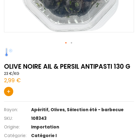
Passer
au
début
OLIVE NOIRE AIL & PERSIL ANTIPASTI 
de
la
23 €/KG
Galerie
2,99 €
d’images
+