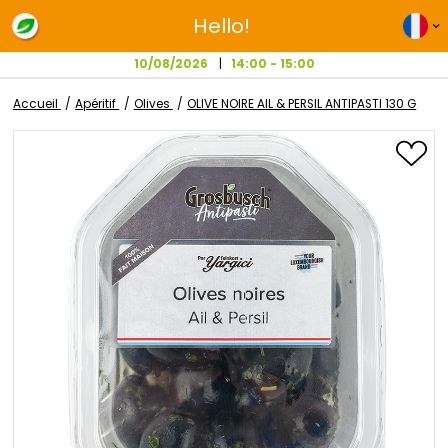
Hello!
10/08/2026
14:00 - 15:00
Accueil
Apéritif
Olives
OLIVE NOIRE AIL & PERSIL ANTIPAST
Passer
à
la
fin
de
la
galerie
d’images