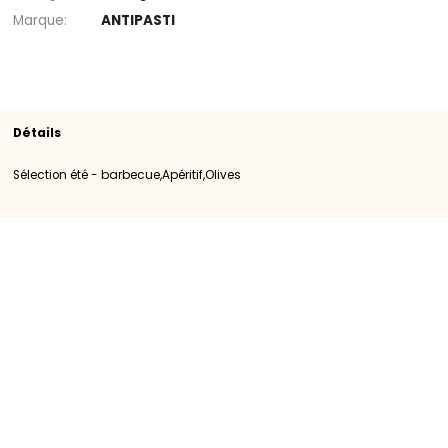
Rayon
Apéritif
Olives
Sélection été - barbe
SKU
108343
Origine
Importation
Catégorie
Catégorie I
Marque
ANTIPASTI
Détails
Sélection été - barbecue,Apéritif,Olives