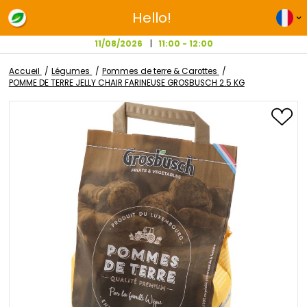
Hello!
11/08/2026
11:00 - 12:00
Accueil
Légumes
Pommes de terre & Carottes
POMME DE TERRE JELLY CHAIR FARINEUSE GROSBUSCH 2.5 KG
Passer
à
la
fin
de
la
galerie
d’images