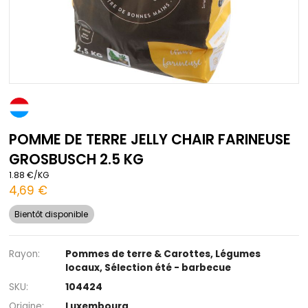
Passer
au
début
POMME DE TERRE JELLY CHAIR FARIN
de
la
GROSBUSCH 2.5 KG
Galerie
d’images
1.88 €/KG
4,69 €
Bientôt disponible