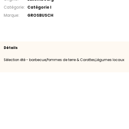
Rayon
Pommes de terre & Carottes
Légumes
locaux
Sélection été - barbecue
SKU
104424
Origine
Luxembourg
Catégorie
Catégorie I
Marque
GROSBUSCH
Détails
Sélection été - barbecue,Pommes de terre & Carottes,Légum