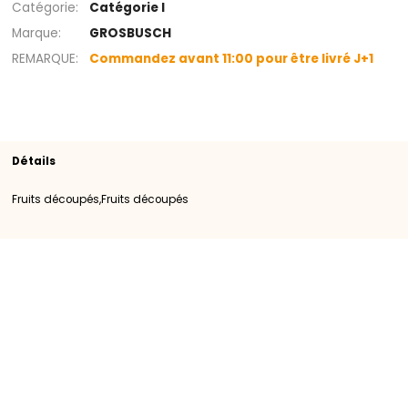
Rayon
Fruits découpés
Fruits découpés
SKU
400246
Origine
Importation
Catégorie
Catégorie I
Marque
GROSBUSCH
REMARQUE
Commandez avant 11:00 pour être livré
Détails
Fruits découpés,Fruits découpés