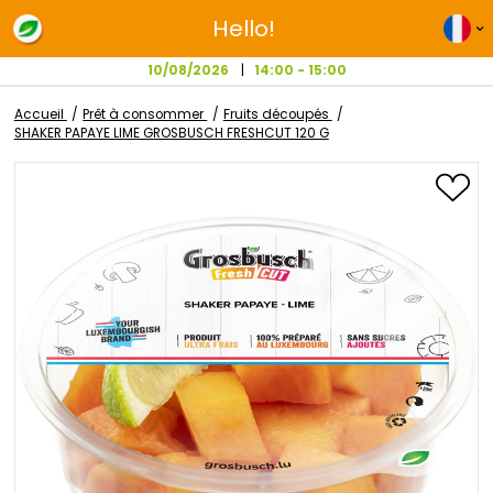
Hello!
10/08/2026
14:00 - 15:00
Accueil
Prêt à consommer
Fruits découpés
SHAKER PAPAYE LIME GROSBUSCH FRESHCUT 120 G
Passer
à
la
fin
de
la
galerie
d’images