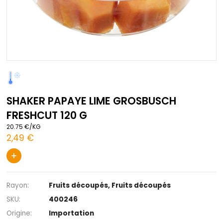
Passer
au
début
SHAKER PAPAYE LIME GROSBUSCH
de
la
FRESHCUT 120 G
Galerie
d’images
20.75 €/KG
2,49 €
+